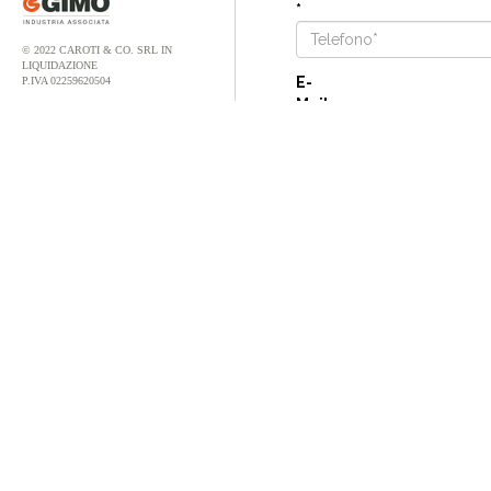
*
© 2022 CAROTI & CO. SRL IN
LIQUIDAZIONE
E-
P.IVA 02259620504
Mail
*
Note
Più informazioni riuscirai a
richiesta.
Trattamento dati pers
Ho preso visione della po