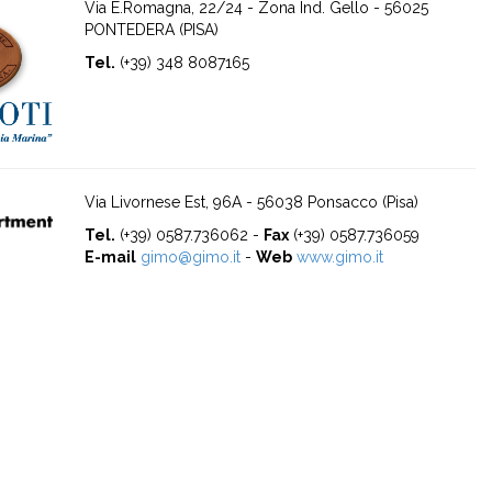
Via E.Romagna, 22/24 - Zona Ind. Gello - 56025
PONTEDERA (PISA)
Tel.
(+39) 348 8087165
Via Livornese Est, 96A - 56038 Ponsacco (Pisa)
Tel.
(+39) 0587.736062 -
Fax
(+39) 0587.736059
E-mail
gimo@gimo.it
-
Web
www.gimo.it