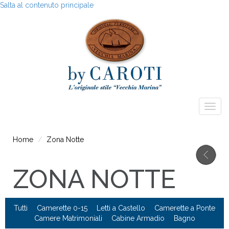
Salta al contenuto principale
Togg
navig
Home
Zona Notte
ZONA NOTTE
Tutti
Camerette 0-15
Letti a Castello
Camerette a Ponte
Camere Matrimoniali
Cabine Armadio
Bagno