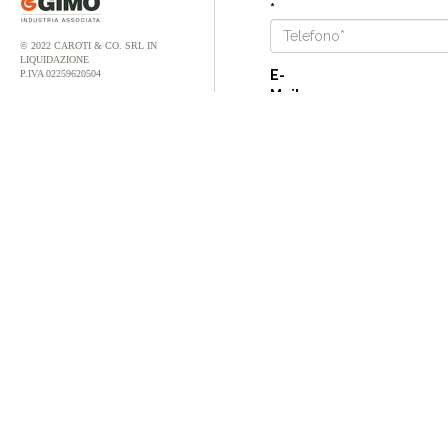
*
© 2022 CAROTI & CO. SRL IN
LIQUIDAZIONE
E-
P.IVA 02259620504
Mail
*
Note
Più informazioni riuscirai a
richiesta.
Trattamento dati pers
Ho preso visione della po