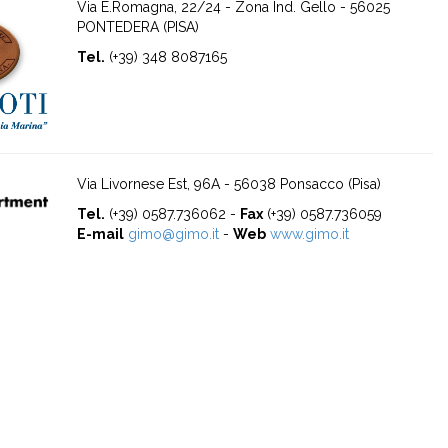
Via E.Romagna, 22/24 - Zona Ind. Gello - 56025
PONTEDERA (PISA)
Tel.
(+39) 348 8087165
Via Livornese Est, 96A - 56038 Ponsacco (Pisa)
Tel.
(+39) 0587.736062 -
Fax
(+39) 0587.736059
E-mail
gimo@gimo.it
-
Web
www.gimo.it