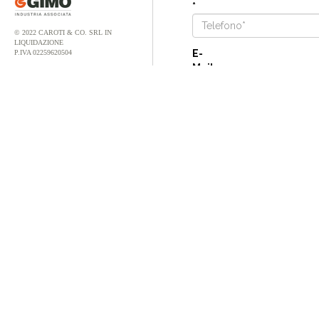
*
© 2022 CAROTI & CO. SRL IN
LIQUIDAZIONE
E-
P.IVA 02259620504
Mail
*
Note
Più informazioni riuscirai a
richiesta.
Trattamento dati pers
Ho preso visione della po