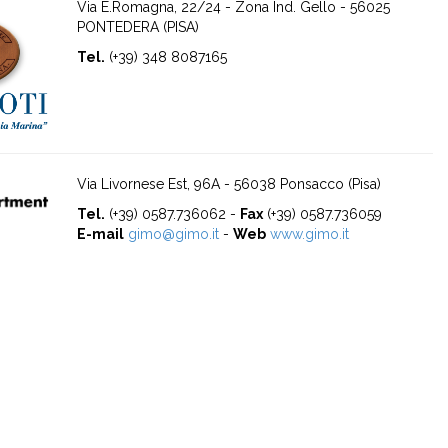
Via E.Romagna, 22/24 - Zona Ind. Gello - 56025
PONTEDERA (PISA)
Tel.
(+39) 348 8087165
Via Livornese Est, 96A - 56038 Ponsacco (Pisa)
Tel.
(+39) 0587.736062 -
Fax
(+39) 0587.736059
E-mail
gimo@gimo.it
-
Web
www.gimo.it