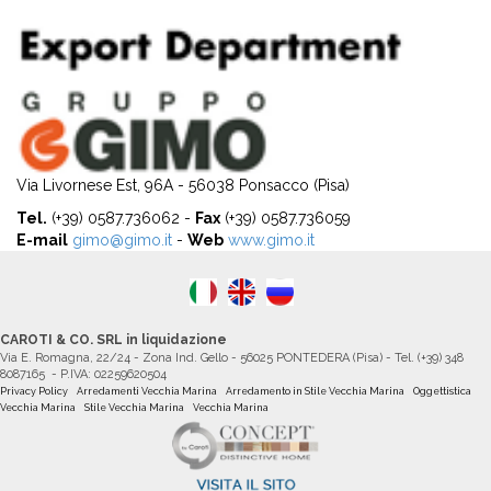
Via Livornese Est, 96A - 56038 Ponsacco (Pisa)
Tel.
(+39) 0587.736062 -
Fax
(+39) 0587.736059
E-mail
gimo@gimo.it
-
Web
www.gimo.it
CAROTI & CO. SRL in liquidazione
Via E. Romagna, 22/24 - Zona Ind. Gello - 56025 PONTEDERA (Pisa) - Tel. (+39) 348
8087165 - P.IVA: 02259620504
Privacy Policy
Arredamenti Vecchia Marina
Arredamento in Stile Vecchia Marina
Oggettistica
Vecchia Marina
Stile Vecchia Marina
Vecchia Marina