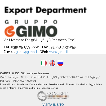
Via Livornese Est, 96A - 56038 Ponsacco (Pisa)
Tel.
(+39) 0587.736062 -
Fax
(+39) 0587.736059
E-mail
gimo@gimo.it
-
Web
www.gimo.it
CAROTI & CO. SRL in liquidazione
Via E. Romagna, 22/24 - Zona Ind. Gello - 56025 PONTEDERA (Pisa) - Tel. (+39) 348
8087165 - P.IVA: 02259620504
Privacy Policy
Arredamenti Vecchia Marina
Arredamento in Stile Vecchia Marina
Oggettistica
Vecchia Marina
Stile Vecchia Marina
Vecchia Marina