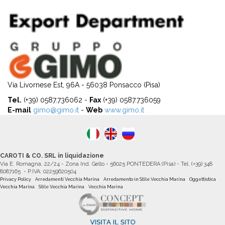
Via Livornese Est, 96A - 56038 Ponsacco (Pisa)
Tel.
(+39) 0587.736062 -
Fax
(+39) 0587.736059
E-mail
gimo@gimo.it
-
Web
www.gimo.it
CAROTI & CO. SRL in liquidazione
Via E. Romagna, 22/24 - Zona Ind. Gello - 56025 PONTEDERA (Pisa) - Tel. (+39) 348
8087165 - P.IVA: 02259620504
Privacy Policy
Arredamenti Vecchia Marina
Arredamento in Stile Vecchia Marina
Oggettistica
Vecchia Marina
Stile Vecchia Marina
Vecchia Marina