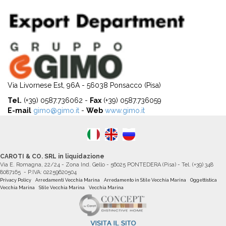
Via Livornese Est, 96A - 56038 Ponsacco (Pisa)
Tel.
(+39) 0587.736062 -
Fax
(+39) 0587.736059
E-mail
gimo@gimo.it
-
Web
www.gimo.it
CAROTI & CO. SRL in liquidazione
Via E. Romagna, 22/24 - Zona Ind. Gello - 56025 PONTEDERA (Pisa) - Tel. (+39) 348
8087165 - P.IVA: 02259620504
Privacy Policy
Arredamenti Vecchia Marina
Arredamento in Stile Vecchia Marina
Oggettistica
Vecchia Marina
Stile Vecchia Marina
Vecchia Marina