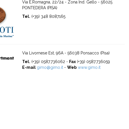
Via E.Romagna, 22/24 - Zona Ind. Gello - 56025
PONTEDERA (PISA)
Tel.
(+39) 348 8087165
Via Livornese Est, 96A - 56038 Ponsacco (Pisa)
Tel.
(+39) 0587.736062 -
Fax
(+39) 0587.736059
E-mail
gimo@gimo.it
-
Web
www.gimo.it