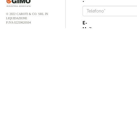
*
© 2022 CAROTI & CO. SRL IN
LIQUIDAZIONE
E-
P.IVA 02259620504
Mail
*
Note
Più informazioni riuscirai a
richiesta.
Trattamento dati pers
Ho preso visione della po