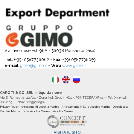
Via Livornese Est, 96A - 56038 Ponsacco (Pisa)
Tel.
(+39) 0587.736062 -
Fax
(+39) 0587.736059
E-mail
gimo@gimo.it
-
Web
www.gimo.it
CAROTI & CO. SRL in liquidazione
Via E. Romagna, 22/24 - Zona Ind. Gello - 56025 PONTEDERA (Pisa) - Tel. (+39) 348
8087165 - P.IVA: 02259620504
Privacy Policy
Arredamenti Vecchia Marina
Arredamento in Stile Vecchia Marina
Oggettistica
Vecchia Marina
Stile Vecchia Marina
Vecchia Marina