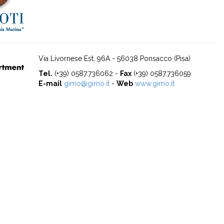
Via Livornese Est, 96A - 56038 Ponsacco (Pisa)
Tel.
(+39) 0587.736062 -
Fax
(+39) 0587.736059
E-mail
gimo@gimo.it
-
Web
www.gimo.it