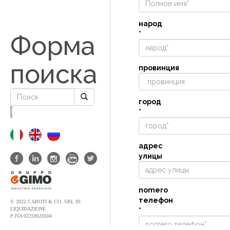
народ
*
Форма
поиска
провинция
город
*
Поиск
адрес
улицы
nomero
телефон
© 2022 CAROTI & CO. SRL IN
LIQUIDAZIONE
*
P.IVA 02259620504