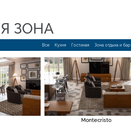
Я ЗОНА
Все
Kyxня
Гостиная
Зона отдыха и бар
Montecristo