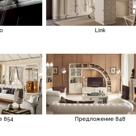
o
Link
 854
Предложение 848