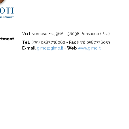
Via Livornese Est, 96A - 56038 Ponsacco (Pisa)
Tel.
(+39) 0587.736062 -
Fax
(+39) 0587.736059
E-mail
gimo@gimo.it
-
Web
www.gimo.it