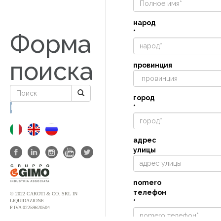
народ
*
Форма
поиска
провинция
город
*
Поиск
адрес
улицы
nomero
телефон
© 2022 CAROTI & CO. SRL IN
LIQUIDAZIONE
*
P.IVA 02259620504