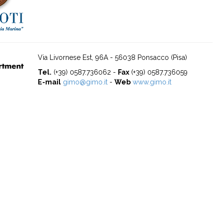
Via Livornese Est, 96A - 56038 Ponsacco (Pisa)
Tel.
(+39) 0587.736062 -
Fax
(+39) 0587.736059
E-mail
gimo@gimo.it
-
Web
www.gimo.it