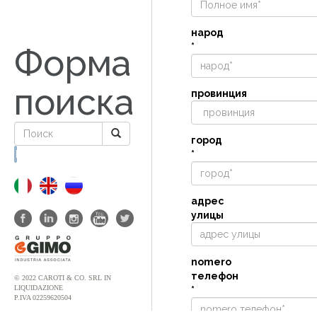
народ
*
Форма
поиска
провинция
город
*
Поиск
адрес
улицы
nomero
телефон
© 2022 CAROTI & CO. SRL IN
LIQUIDAZIONE
*
P.IVA 02259620504