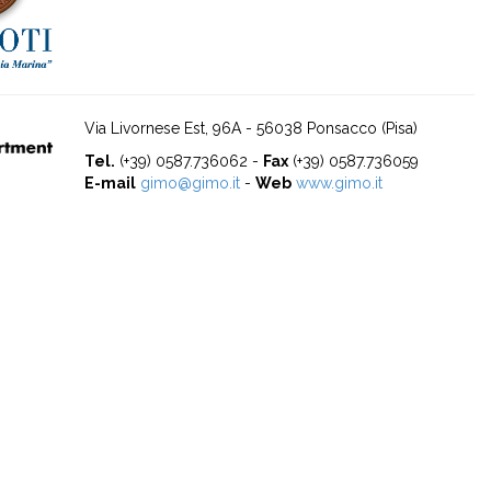
Via Livornese Est, 96A - 56038 Ponsacco (Pisa)
Tel.
(+39) 0587.736062 -
Fax
(+39) 0587.736059
E-mail
gimo@gimo.it
-
Web
www.gimo.it